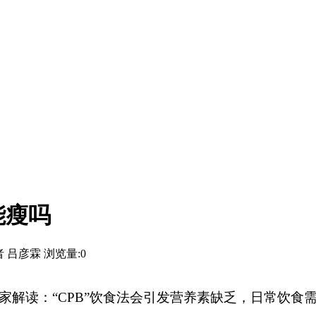
能瘦吗
者 吕彦霖
浏览量:
0
家解读：
“CPB”饮食法会引发营养素缺乏，日常饮食