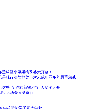
场龙虾垂钓暨水果采摘季盛大开幕！
这已是现行法律框架下对未成年罪犯的最重惩戒
这些“AI终端新物种”让人脑洞大开
季田径运动会圆满举行
未来学校赋能学子圆大学梦