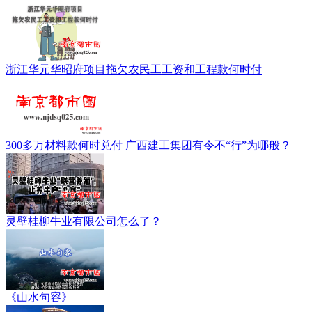
浙江华元华昭府项目拖欠农民工工资和工程款何时付
300多万材料款何时兑付 广西建工集团有令不“行”为哪般？
灵壁桂柳牛业有限公司怎么了？
《山水句容》