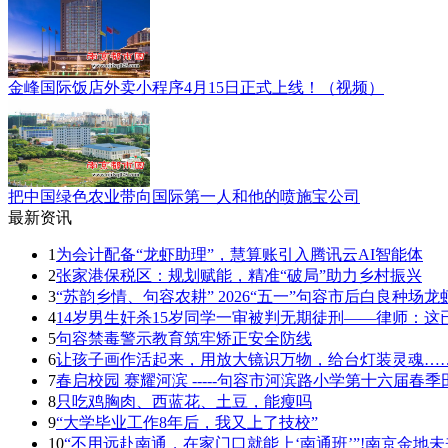
金峰国际饭店外卖小程序4月15日正式上线！（视频）
把中国绿色农业带向国际第一人和他的喷施宝公司
最新资讯
1
为会计配备“龙虾助理”，慧算账引入腾讯云AI智能体
2
张家港保税区：规划赋能，精准“破局”助力乡村振兴
3
“苏韵乡情、句容农耕” 2026“五一”句容市后白良种
4
14岁男生奸杀15岁同学一审被判无期徒刑——律师：
5
句容禁毒警示教育筑牢矫正安全防线
6
让孩子画作活起来，用放大镜识万物，给台灯装灵魂……
7
春启校园 赛耀河滨 -----句容市河滨路小学第十六届春
8
只吃鸡胸肉、西蓝花、土豆，能瘦吗
9
“大学毕业工作8年后，我又上了技校”
10
“不用远赴南通，在家门口就能上‘南通班’”!南京金地