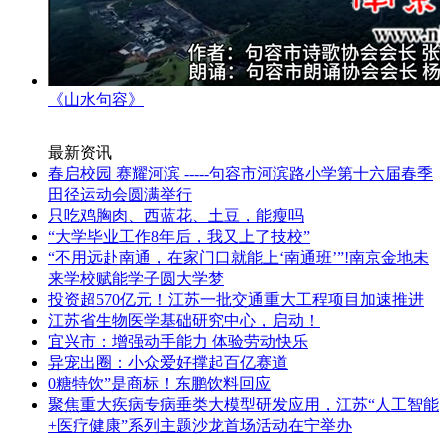
《山水句容》
最新资讯
春启校园 赛耀河滨 -----句容市河滨路小学第十六届春季
田径运动会圆满举行
只吃鸡胸肉、西蓝花、土豆，能瘦吗
“大学毕业工作8年后，我又上了技校”
“不用远赴南通，在家门口就能上‘南通班’”!南京金地未
来学校赋能学子圆大学梦
投资超570亿元！江苏一批交通重大工程项目加速推进
江苏省生物医学基础研究中心，启动！
宜兴市：增强动手能力 体验劳动快乐
异宠出圈：小众爱好撑起百亿赛道
0糖特饮”是商标！东鹏饮料回应
聚焦重大疾病专病垂类大模型研发应用，江苏“人工智能
+医疗健康”系列主题沙龙首场活动在宁举办