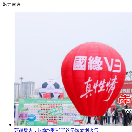
魅力南京
苏超爆火，国缘“接住”了这份滚烫烟火气