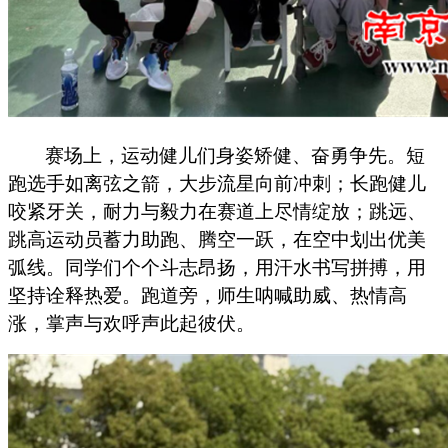
赛场上，运动健儿们身姿矫健、奋勇争先。短
跑选手如离弦之箭，大步流星向前冲刺；长跑健儿
咬紧牙关，耐力与毅力在赛道上尽情绽放；跳远、
跳高运动员蓄力助跑、腾空一跃，在空中划出优美
弧线。同学们个个斗志昂扬，用汗水书写拼搏，用
坚持诠释热爱。跑道旁，师生呐喊助威、热情高
涨，掌声与欢呼声此起彼伏。