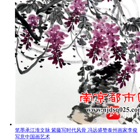
笔墨承江淮文脉 紫藤写时代风骨 冯远盛赞泰州画家李俊
写意中国画艺术