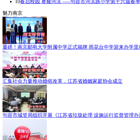
10
春启校园 赛耀河滨 -----句容市河滨路小学第十六届
魅力南京
重磅！南京邮电大学附属中学正式揭牌 雨花台中学迎来办学里
汇集社会力量推动婚俗改革，江苏省婚姻家庭协会成立
句容市城管局组织开展《江苏省垃圾处理 设施运行监督管理办