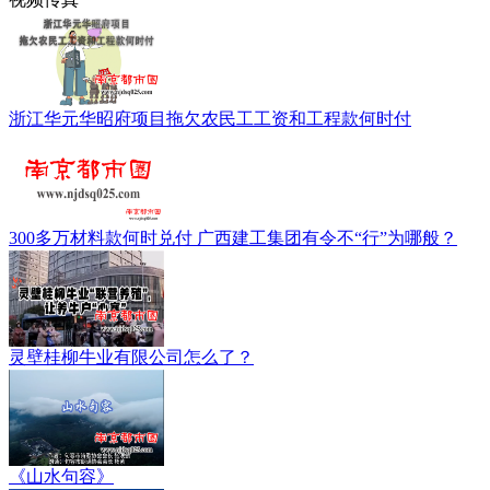
浙江华元华昭府项目拖欠农民工工资和工程款何时付
300多万材料款何时兑付 广西建工集团有令不“行”为哪般？
灵壁桂柳牛业有限公司怎么了？
《山水句容》