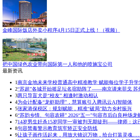
金峰国际饭店外卖小程序4月15日正式上线！（视频）
把中国绿色农业带向国际第一人和他的喷施宝公司
最新资讯
1
南京金地未来学校普通高中精准教学 赋能每位学子升学
2
“苏超”各城开始摇足坛名宿助阵了——南京请来菲戈 苏
3
两只导盲犬是“校友” 相逢时激动相认
4
为会计配备“龙虾助理”，慧算账引入腾讯云AI智能体
5
张家港保税区：规划赋能，精准“破局”助力乡村振兴
6
“苏韵乡情、句容农耕” 2026“五一”句容市后白良种
7
14岁男生奸杀15岁同学一审被判无期徒刑——律师：
8
句容禁毒警示教育筑牢矫正安全防线
9
让孩子画作活起来，用放大镜识万物，给台灯装灵魂……