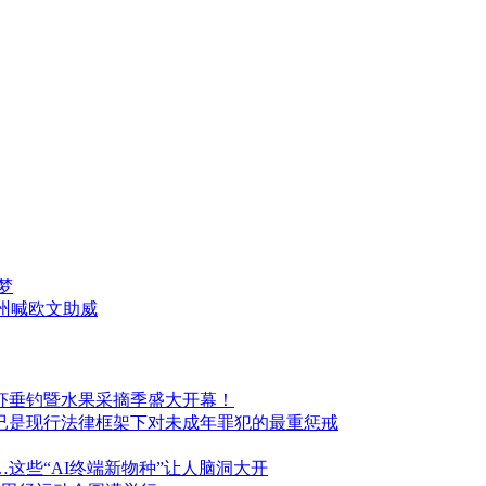
梦
州喊欧文助威
场龙虾垂钓暨水果采摘季盛大开幕！
这已是现行法律框架下对未成年罪犯的最重惩戒
这些“AI终端新物种”让人脑洞大开